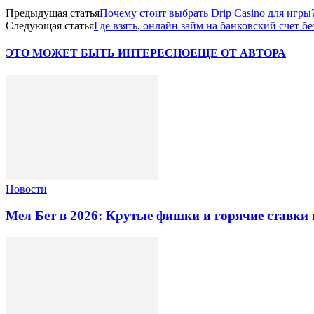
Предыдущая статья
Почему стоит выбрать Drip Casino для игры
Следующая статья
Где взять, онлайн займ на банковский счет бе
ЭТО МОЖЕТ БЫТЬ ИНТЕРЕСНО
ЕЩЕ ОТ АВТОРА
Новости
Мел Бет в 2026: Крутые фишки и горячие ставки