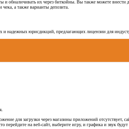
ы и обналичивать их через биткойны. Вы также можете внести де
и чека, а также варианты депозита.
ых и надежных юрисдикций, предлагающих лицензии для индуст
я.
ложение для загрузки через магазины приложений отсутствует, с
сто перейдите на веб-сайт, выберите игру, и графика и звук буду