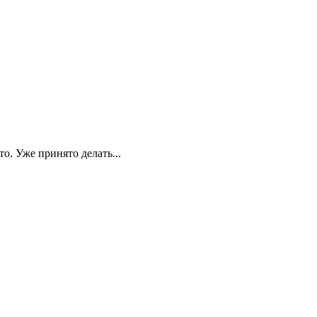
о. Уже принято делать...