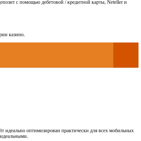
позит с помощью дебетовой / кредитной карты, Neteller и
рии казино.
айт идеально оптимизирован практически для всех мобильных
т идеальными.