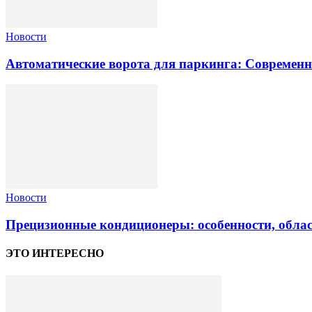
Новости
Автоматические ворота для паркинга: Современн
Новости
Прецизионные кондиционеры: особенности, обла
ЭТО ИНТЕРЕСНО