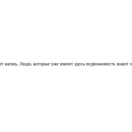
пит жизнь. Люди, которые уже имеют здесь недвижимость знают эт