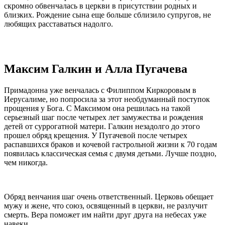
скромно обвенчалась в церкви в присутствии родных и
близких. Рождение сына еще больше сблизило супругов, не
любящих расставаться надолго.
Максим Галкин и Алла Пугачева
Примадонна уже венчалась с Филиппом Киркоровым в
Иерусалиме, но попросила за этот необдуманный поступок
прощения у Бога. С Максимом она решилась на такой
серьезный шаг после четырех лет замужества и рождения
детей от суррогатной матери. Галкин незадолго до этого
прошел обряд крещения. У Пугачевой после четырех
распавшихся браков и кочевой гастрольной жизни к 70 годам
появилась классическая семья с двумя детьми. Лучше поздно,
чем никогда.
Обряд венчания шаг очень ответственный. Церковь обещает
мужу и жене, что союз, освященный в церкви, не разлучит
смерть. Вера поможет им найти друг друга на небесах уже
навеки.