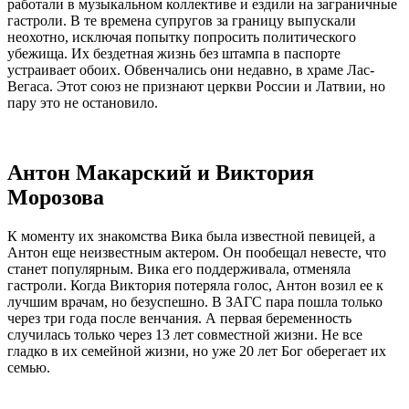
работали в музыкальном коллективе и ездили на заграничные
гастроли. В те времена супругов за границу выпускали
неохотно, исключая попытку попросить политического
убежища. Их бездетная жизнь без штампа в паспорте
устраивает обоих. Обвенчались они недавно, в храме Лас-
Вегаса. Этот союз не признают церкви России и Латвии, но
пару это не остановило.
Антон Макарский и Виктория
Морозова
К моменту их знакомства Вика была известной певицей, а
Антон еще неизвестным актером. Он пообещал невесте, что
станет популярным. Вика его поддерживала, отменяла
гастроли. Когда Виктория потеряла голос, Антон возил ее к
лучшим врачам, но безуспешно. В ЗАГС пара пошла только
через три года после венчания. А первая беременность
случилась только через 13 лет совместной жизни. Не все
гладко в их семейной жизни, но уже 20 лет Бог оберегает их
семью.