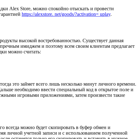
ки Alex Store, можно спокойно отыскать и провести
 гарантией
https://alexstore. net/goods/?activation= uplay
.
продукты высокой востребованностью. Существует данная
зупречным имиджем и поэтому всем своим клиентам предлагает
дки можно считать:
огда это займет всего лишь несколько минут личного времени.
альше необходимо ввести специальный код в открытое поле и
 нужными игровыми приложениями, затем произвести такие
о всегда можно будет скопировать в буфер обмен и
 имя личной учетной записи и с использованием полученной
сле останется только его скопировать и вставить в нужное