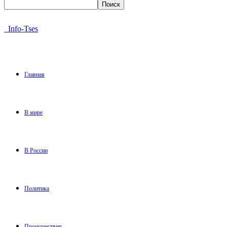
Info-Tses
Главная
В мире
В России
Политика
Происшествия