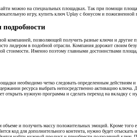
найти можно на специальных площадках. Так при помощи площад
лекательную игру, купить ключ Uplay с бонусом и пожизненной
и подробности
пной компанией, позволяющей получить разные ключи и другие 
просто лидером в подобной отрасли. Компания дорожит своим бе
пной стоимости. Именно поэтому главными достоинствами площа
ощадки необходимо четко следовать определенным действиям и т
держании ресурса выбрать непосредственно активацию ключа. Д
ует открыть нужную программа и сделать переход на вкладку с
 объеме и получить массу положительных эмоций. Кроме того ег
бится код для дополнительного контента, нужно будет отыскать
буется найти нужный продукт и приобрести подходящий ключ. По