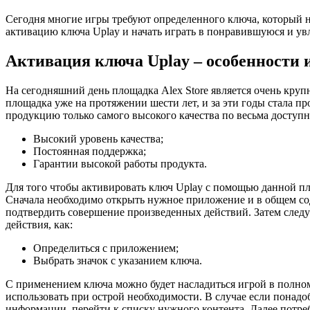
Сегодня многие игры требуют определенного ключа, который 
активацию ключа Uplay и начать играть в понравившуюся и ув
Активация ключа Uplay – особенности 
На сегодняшний день площадка Alex Store является очень кру
площадка уже на протяжении шести лет, и за эти годы стала 
продукцию только самого высокого качества по весьма досту
Высокий уровень качества;
Постоянная поддержка;
Гарантии высокой работы продукта.
Для того чтобы активировать ключ Uplay с помощью данной пл
Сначала необходимо открыть нужное приложение и в общем со
подтвердить совершение произведенных действий. Затем след
действия, как:
Определиться с приложением;
Выбрать значок с указанием ключа.
С применением ключа можно будет насладиться игрой в полном
использовать при острой необходимости. В случае если понадо
информации, перейти к списку нужного контента. Далее потре