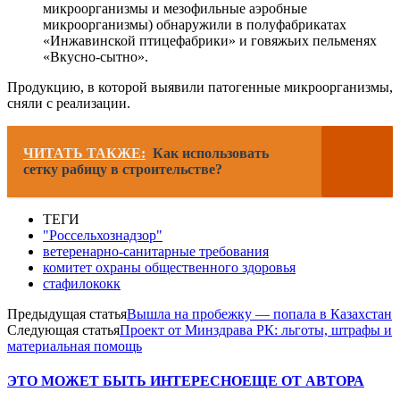
микроорганизмы и мезофильные аэробные
микроорганизмы) обнаружили в полуфабрикатах
«Инжавинской птицефабрики» и говяжьих пельменях
«Вкусно-сытно».
Продукцию, в которой выявили патогенные микроорганизмы,
сняли с реализации.
ЧИТАТЬ ТАКЖЕ:
Как использовать
сетку рабицу в строительстве?
ТЕГИ
"Россельхознадзор"
ветеренарно-санитарные требования
комитет охраны общественного здоровья
стафилококк
Предыдущая статья
Вышла на пробежку — попала в Казахстан
Следующая статья
Проект от Минздрава РК: льготы, штрафы и
материальная помощь
ЭТО МОЖЕТ БЫТЬ ИНТЕРЕСНО
ЕЩЕ ОТ АВТОРА